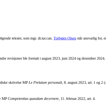
følgende tekster, som mgr. dr.iur.can.
Torbjørn Olsen
står ansvarlig for, e
re revisjoner ble foretatt i august 2023, juni 2024 og desember 2024.
oliske skrivelse MP
Le Prelature personali,
8. august 2023, art. 1 og 2
lse MP
Competentias quasdam decernere,
11. februar 2022, art. 4.