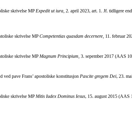
oliske skrivelse MP
Expedit ut iura,
2. april 2023, art. 1. Jf. tidligere 
stoliske skrivelse MP
Competentias quasdam decernere,
11. februar 202
stoliske skrivelse MP
Magnum Principium,
3. sepember 2017 (AAS 109
yd ved pave Frans’ apostoliske konstitusjon
Pascite gregem Dei
, 23. m
oliske skrivelse MP
Mitis Iudex Dominus Iesus
, 15. august 2015 (AAS 